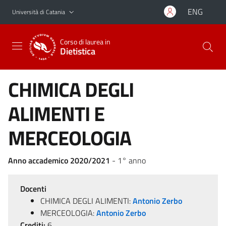
Vai al contenuto principale
Vai al menu di navigazione
ENG
Università di Catania
Corso di laurea in
Dietistica
CHIMICA DEGLI
ALIMENTI E
MERCEOLOGIA
Anno accademico 2020/2021
- 1° anno
Docenti
CHIMICA DEGLI ALIMENTI:
Antonio Zerbo
MERCEOLOGIA:
Antonio Zerbo
Crediti:
6