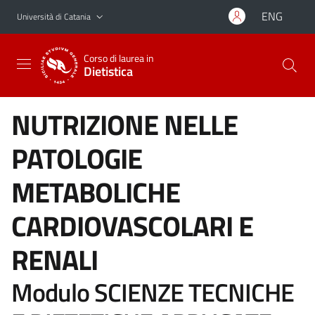
Vai al contenuto principale
Vai al menu di navigazione
ENG
Università di Catania
Corso di laurea in
Dietistica
NUTRIZIONE NELLE
PATOLOGIE
METABOLICHE
CARDIOVASCOLARI E
RENALI
Modulo SCIENZE TECNICHE