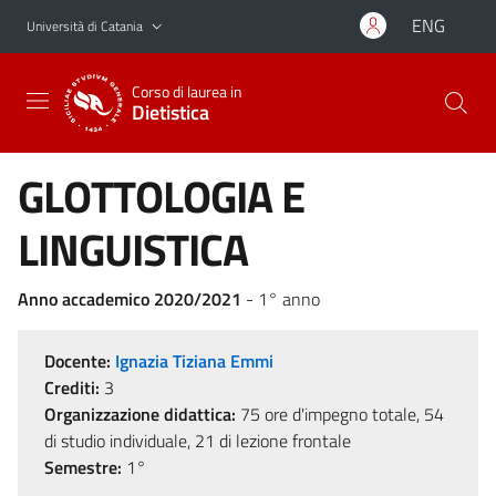
Vai al contenuto principale
Vai al menu di navigazione
ENG
Università di Catania
Corso di laurea in
Dietistica
GLOTTOLOGIA E
LINGUISTICA
Anno accademico 2020/2021
- 1° anno
Docente:
Ignazia Tiziana Emmi
Crediti:
3
Organizzazione didattica:
75 ore d'impegno totale, 54
di studio individuale, 21 di lezione frontale
Semestre:
1°