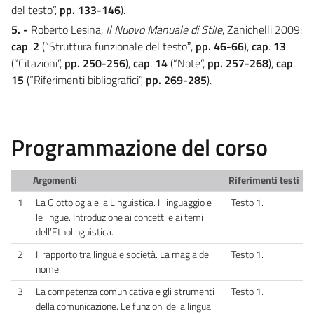
del testo”,
pp. 133-146
).
5. -
Roberto Lesina,
Il Nuovo Manuale di Stile
, Zanichelli 2009:
cap
.
2
(“Struttura funzionale del testoˮ,
pp. 46-66
),
cap
.
13
(“Citazioni”,
pp. 250-256
),
cap
.
14
(“Note”,
pp. 257-268
),
cap
.
15
(“Riferimenti bibliografici”,
pp. 269-285
).
Programmazione del corso
Argomenti
Riferimenti testi
1
La Glottologia e la Linguistica. Il linguaggio e
Testo 1.
le lingue. Introduzione ai concetti e ai temi
dell’Etnolinguistica.
2
Il rapporto tra lingua e società. La magia del
Testo 1.
nome.
3
La competenza comunicativa e gli strumenti
Testo 1.
della comunicazione. Le funzioni della lingua