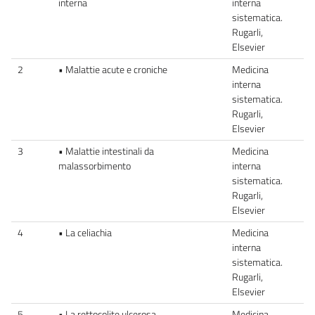
interna
interna
sistematica.
Rugarli,
Elsevier
2
• Malattie acute e croniche
Medicina
interna
sistematica.
Rugarli,
Elsevier
3
• Malattie intestinali da
Medicina
malassorbimento
interna
sistematica.
Rugarli,
Elsevier
4
• La celiachia
Medicina
interna
sistematica.
Rugarli,
Elsevier
5
• La rettocolite ulcerosa
Medicina