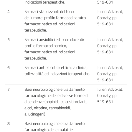
indicazioni terapeutiche.
519-631
4
Farmaci stabilizzanti del tono
Julien. Advokat,
dell’umore: profilo farmacodinamico,
Comaty, pp
farmacocinetico ed indicazioni
519-631
terapeutiche.
5
Farmaci ansiolitici ed ipnoinducenti:
Julien. Advokat,
profilo farmacodinamico,
Comaty, pp
farmacocinetico ed indicazioni
519-631
terapeutiche.
6
Farmaci antipsicotici: efficacia clinica,
Julien. Advokat,
tollerabilità ed indicazioni terapeutiche.
Comaty, pp
519-631
7
Basi neurobiologiche e trattamento
Julien. Advokat,
farmacologiche delle diverse forme di
Comaty, pp
dipendenze (oppioidi, psicostimolanti,
519-631
alcol, nicotina, cannabinoidi,
allucinogeni).
8
Basi neurobiologiche e trattamento
farmacologico delle malattie