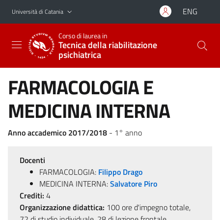
Vai al contenuto principale
Vai al menu di navigazione
ENG
Università di Catania
Corso di laurea in
Tecnica della riabilitazione
psichiatrica
FARMACOLOGIA E
MEDICINA INTERNA
Anno accademico 2017/2018
- 1° anno
Docenti
FARMACOLOGIA:
Filippo Drago
MEDICINA INTERNA:
Salvatore Piro
Crediti:
4
Organizzazione didattica:
100 ore d'impegno totale,
72 di studio individuale, 28 di lezione frontale