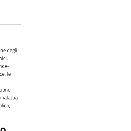
one degli
ici.
ence-
ce, le
stione
 malattia
olica,
to