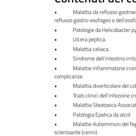
• Malattia da reflusso gastroesofa
reflusso gastro-esofageo e dell’esof
• Patologie da Helicobacter pyl
• Ulcera peptica.
• Malattia celiaca.
• Sindrome dell’intestino irrita
• Malattie infiammatorie croniche 
complicanze
• Malattia diverticolare del co
• Trials clinici dell'infezione cron
•
Malattia Steatosica Associ
• Patologia Epatica da alcol.
• Malattie Autoimmuni del fegato: 
sclerosante (cenni).