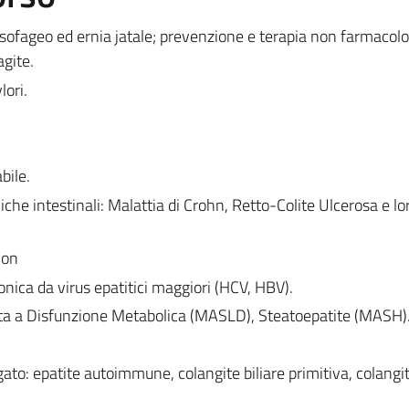
geo ed ernia jatale; prevenzione e terapia non farmacolo
agite.
ori.
bile.
intestinali: Malattia di Crohn, Retto-Colite Ulcerosa e lo
lon
ica da virus epatitici maggiori (HCV, HBV).
ata a Disfunzione Metabolica (MASLD), Steatoepatite (MASH)
epatite autoimmune, colangite biliare primitiva, colangi