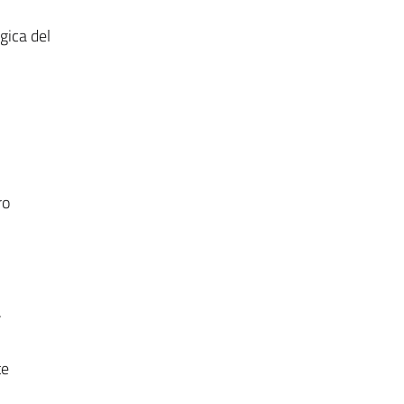
gica del
ro
.
te