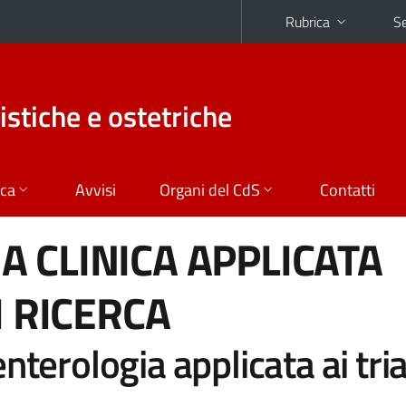
Rubrica
Se
istiche e ostetriche
ica
Avvisi
Organi del CdS
Contatti
 CLINICA APPLICATA
I RICERCA
terologia applicata ai tria