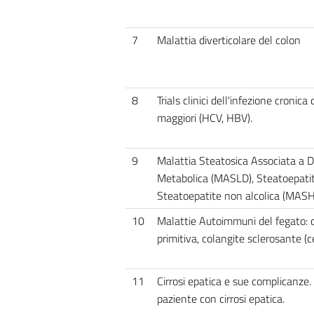
7
Malattia diverticolare del colon
8
Trials clinici dell'infezione cronica 
maggiori (HCV, HBV).
9
Malattia Steatosica Associata a D
Metabolica (MASLD), Steatoepati
Steatoepatite non alcolica (MASH
10
Malattie Autoimmuni del fegato: co
primitiva, colangite sclerosante (c
11
Cirrosi epatica e sue complicanze.
paziente con cirrosi epatica.