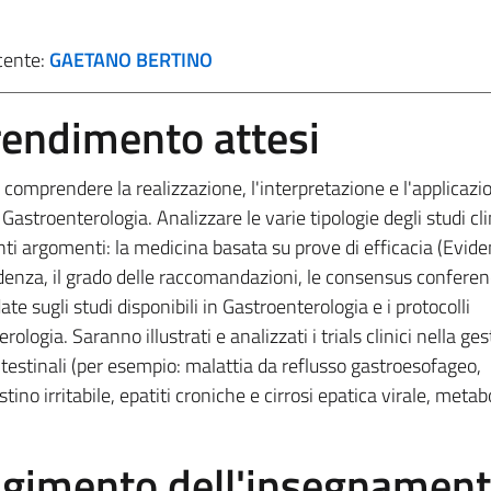
cente:
GAETANO BERTINO
prendimento attesi
 comprendere la realizzazione, l'interpretazione e l'applicazi
a Gastroenterologia. Analizzare le varie tipologie degli studi clin
nti argomenti: la medicina basata su prove di efficacia (Evid
idenza, il grado delle raccomandazioni, le consensus conferen
e sugli studi disponibili in Gastroenterologia e i protocolli
ologia. Saranno illustrati e analizzati i trials clinici nella ge
ntestinali (per esempio: malattia da reflusso gastroesofageo,
tino irritabile,
epatiti croniche e cirrosi epatica virale, metab
olgimento dell'insegnamen