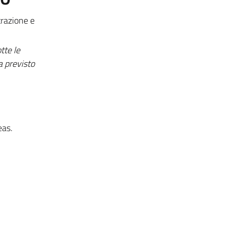
trazione e
tte le
a previsto
eas.