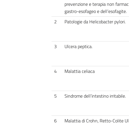
prevenzione e terapia non farmaco
gastro-esofageo e dell’esofagite.
2
Patologie da Helicobacter pylori.
3
Ulcera peptica.
4
Malattia celiaca
5
Sindrome dell’intestino irritabile.
6
Malattia di Crohn, Retto-Colite U