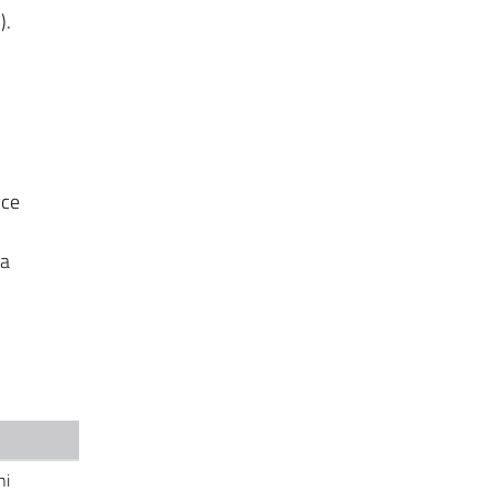
).
ice
ca
ni