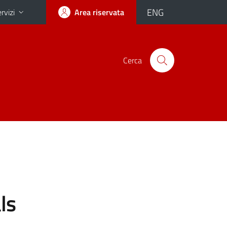
ENG
rvizi
Area riservata
Cerca
ls