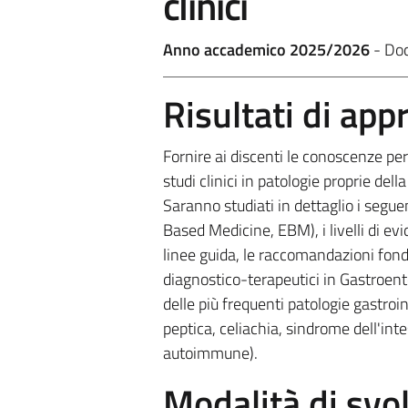
clinici
Anno accademico 2025/2026
- Do
Risultati di ap
Fornire ai discenti le conoscenze per
studi clinici in patologie proprie dell
Saranno studiati in dettaglio i segue
Based Medicine, EBM), i livelli di ev
linee guida, le raccomandazioni fondat
diagnostico-terapeutici in Gastroenter
delle più frequenti patologie gastroi
peptica, celiachia,
sindrome dell'intes
autoimmune).
Modalità di sv