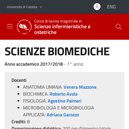
Vai al contenuto principale
Vai al menu di navigazione
ENG
Università di Catania
Corso di laurea magistrale in
Scienze infermieristiche e
ostetriche
SCIENZE BIOMEDICHE
Anno accademico 2017/2018
- 1° anno
Docenti
ANATOMIA UMANA:
Venera Mazzone
BIOCHIMICA:
Roberto Avola
FISIOLOGIA:
Agostino Palmeri
MICROBIOLOGIA E MICROBIOLOGIA
APPLICATA:
Adriana Garozzo
Crediti:
8
Organizzazione didattica:
200 ore d'impegno totale,