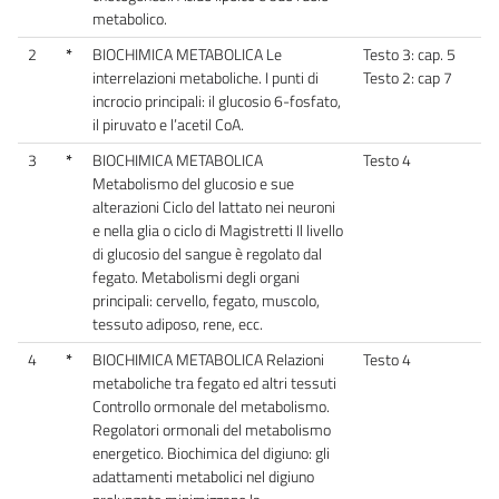
metabolico.
2
*
BIOCHIMICA METABOLICA Le
Testo 3: cap. 5
interrelazioni metaboliche. I punti di
Testo 2: cap 7
incrocio principali: il glucosio 6-fosfato,
il piruvato e l’acetil CoA.
3
*
BIOCHIMICA METABOLICA
Testo 4
Metabolismo del glucosio e sue
alterazioni Ciclo del lattato nei neuroni
e nella glia o ciclo di Magistretti Il livello
di glucosio del sangue è regolato dal
fegato. Metabolismi degli organi
principali: cervello, fegato, muscolo,
tessuto adiposo, rene, ecc.
4
*
BIOCHIMICA METABOLICA Relazioni
Testo 4
metaboliche tra fegato ed altri tessuti
Controllo ormonale del metabolismo.
Regolatori ormonali del metabolismo
energetico. Biochimica del digiuno: gli
adattamenti metabolici nel digiuno