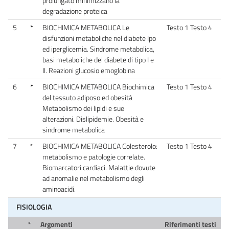
prolungato minimizzano la
degradazione proteica
5
*
BIOCHIMICA METABOLICA Le
Testo 1 Testo 4
disfunzioni metaboliche nel diabete Ipo
ed iperglicemia. Sindrome metabolica,
basi metaboliche del diabete di tipo I e
II. Reazioni glucosio emoglobina
6
*
BIOCHIMICA METABOLICA Biochimica
Testo 1 Testo 4
del tessuto adiposo ed obesità
Metabolismo dei lipidi e sue
alterazioni. Dislipidemie. Obesità e
sindrome metabolica
7
*
BIOCHIMICA METABOLICA Colesterolo:
Testo 1 Testo 4
metabolismo e patologie correlate.
Biomarcatori cardiaci. Malattie dovute
ad anomalie nel metabolismo degli
aminoacidi.
FISIOLOGIA
*
Argomenti
Riferimenti testi