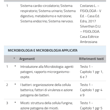
1
Sistema cardio-circolatorio; Sistema
Costanzo L. –
respiratorio; Sistema urinario; Sistema
FISIOLOGIA - V
digestivo, metabolismo e nutrizione;
Ed. - Casa Ed.
Sistema endocrino; Sistema nervoso.
Edra, 2017
Silverthon D.U.
– FISIOLOGIA.
Casa Editrice
Ambrosiana
MICROBIOLOGIA E MICROBIOLOGIA APPLICATA
*
Argomenti
Riferimenti testi
1
*
Introduzione alla Microbiologia: agenti
Testo 1 -
patogeni, rapporto microrganismo-
Capitolo 1 pgr 1,
ospite.
6 e 7
2
*
I batteri: organizzazione della cellula
Testo 1 -
batterica; fattori di virulenza e azione
Capitolo 1 pgr 4
patogena dei batteri.
e 9
3
*
Miceti: struttura della cellula fungina;
Testo 1 -
azione patogena dei miceti.
Capitolo 1 pgr 5