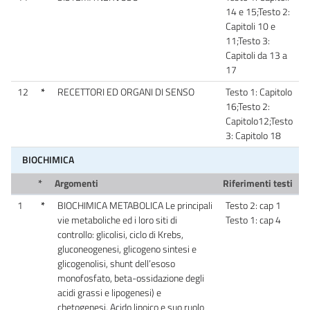
14 e 15;Testo 2:
Capitoli 10 e
11;Testo 3:
Capitoli da 13 a
17
12
*
RECETTORI ED ORGANI DI SENSO
Testo 1: Capitolo
16;Testo 2:
Capitolo12;Testo
3: Capitolo 18
BIOCHIMICA
*
Argomenti
Riferimenti testi
1
*
BIOCHIMICA METABOLICA Le principali
Testo 2: cap 1
vie metaboliche ed i loro siti di
Testo 1: cap 4
controllo: glicolisi, ciclo di Krebs,
gluconeogenesi, glicogeno sintesi e
glicogenolisi, shunt dell’esoso
monofosfato, beta-ossidazione degli
acidi grassi e lipogenesi) e
chetogenesi. Acido lipoico e suo ruolo