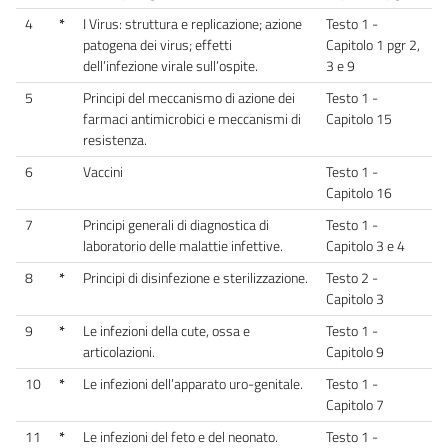
4
*
I Virus: struttura e replicazione; azione
Testo 1 -
patogena dei virus; effetti
Capitolo 1 pgr 2,
dell’infezione virale sull’ospite.
3 e 9
5
Principi del meccanismo di azione dei
Testo 1 -
farmaci antimicrobici e meccanismi di
Capitolo 15
resistenza.
6
Vaccini
Testo 1 -
Capitolo 16
7
Principi generali di diagnostica di
Testo 1 -
laboratorio delle malattie infettive.
Capitolo 3 e 4
8
*
Principi di disinfezione e sterilizzazione.
Testo 2 -
Capitolo 3
9
*
Le infezioni della cute, ossa e
Testo 1 -
articolazioni.
Capitolo 9
10
*
Le infezioni dell’apparato uro-genitale.
Testo 1 -
Capitolo 7
11
*
Le infezioni del feto e del neonato.
Testo 1 -