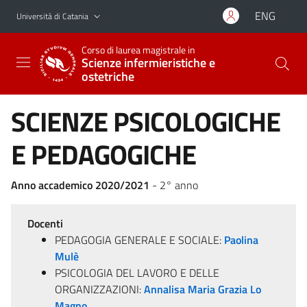
Vai al contenuto principale
Vai al menu di navigazione
ENG
Università di Catania
Corso di laurea magistrale in
Scienze infermieristiche e
ostetriche
SCIENZE PSICOLOGICHE
E PEDAGOGICHE
Anno accademico 2020/2021
- 2° anno
Docenti
PEDAGOGIA GENERALE E SOCIALE:
Paolina
Mulè
PSICOLOGIA DEL LAVORO E DELLE
ORGANIZZAZIONI:
Annalisa Maria Grazia Lo
Magno