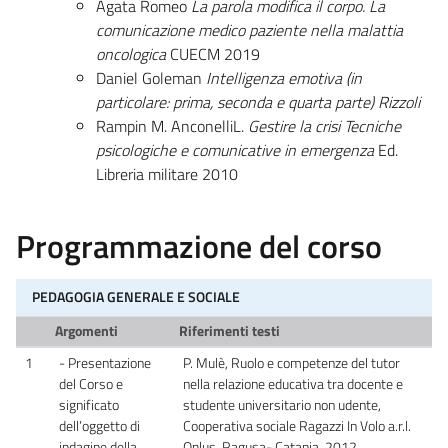
Agata Romeo
La parola modifica il corpo. La
comunicazione medico paziente nella malattia
oncologica
CUECM 2019
Daniel Goleman
Intelligenza emotiva (in
particolare: prima, seconda e quarta parte) Rizzoli
Rampin M. AnconelliL.
Gestire la crisi Tecniche
psicologiche e comunicative in emergenza
Ed.
Libreria militare 2010
Programmazione del corso
PEDAGOGIA GENERALE E SOCIALE
Argomenti
Riferimenti testi
1
- Presentazione
P. Mulè, Ruolo e competenze del tutor
del Corso e
nella relazione educativa tra docente e
significato
studente universitario non udente,
dell’oggetto di
Cooperativa sociale Ragazzi In Volo a.r.l.
indagine della
Onlus, Ragusa- Catania, 2012