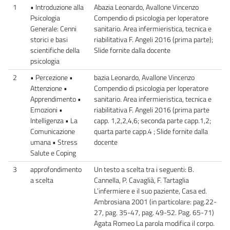
1
• Introduzione alla
Abazia Leonardo, Avallone Vincenzo
Psicologia
Compendio di psicologia per loperatore
Generale: Cenni
sanitario. Area infermieristica, tecnica e
storici e basi
riabilitativa F. Angeli 2016 (prima parte);
scientifiche della
Slide fornite dalla docente
psicologia
2
• Percezione •
bazia Leonardo, Avallone Vincenzo
Attenzione •
Compendio di psicologia per loperatore
Apprendimento •
sanitario. Area infermieristica, tecnica e
Emozioni •
riabilitativa F. Angeli 2016 (prima parte
Intelligenza • La
capp. 1,2,2,4,6; seconda parte capp.1,2;
Comunicazione
quarta parte capp.4 ; Slide fornite dalla
umana • Stress
docente
Salute e Coping
3
approfondimento
Un testo a scelta tra i seguenti: B.
a scelta
Cannella, P. Cavaglià, F. Tartaglia
L’infermiere e il suo paziente, Casa ed.
Ambrosiana 2001 (in particolare: pag.22-
27, pag. 35-47, pag. 49-52. Pag. 65-71)
Agata Romeo La parola modifica il corpo.