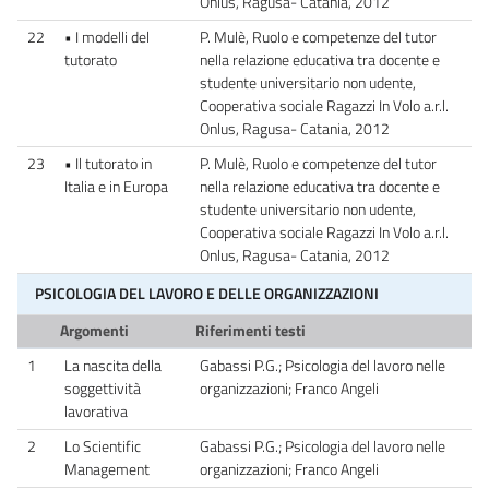
Onlus, Ragusa- Catania, 2012
22
• I modelli del
P. Mulè, Ruolo e competenze del tutor
tutorato
nella relazione educativa tra docente e
studente universitario non udente,
Cooperativa sociale Ragazzi In Volo a.r.l.
Onlus, Ragusa- Catania, 2012
23
• Il tutorato in
P. Mulè, Ruolo e competenze del tutor
Italia e in Europa
nella relazione educativa tra docente e
studente universitario non udente,
Cooperativa sociale Ragazzi In Volo a.r.l.
Onlus, Ragusa- Catania, 2012
PSICOLOGIA DEL LAVORO E DELLE ORGANIZZAZIONI
Argomenti
Riferimenti testi
1
La nascita della
Gabassi P.G.; Psicologia del lavoro nelle
soggettività
organizzazioni; Franco Angeli
lavorativa
2
Lo Scientific
Gabassi P.G.; Psicologia del lavoro nelle
Management
organizzazioni; Franco Angeli