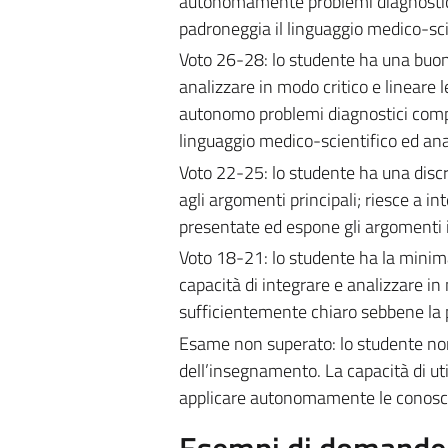
autonomamente problemi diagnostici
padroneggia il linguaggio medico-sc
Voto 26-28: lo studente ha una buona
analizzare in modo critico e lineare 
autonomo problemi diagnostici compl
linguaggio medico-scientifico ed an
Voto 22-25: lo studente ha una discr
agli argomenti principali; riesce a i
presentate ed espone gli argomenti 
Voto 18-21: lo studente ha la minim
capacità di integrare e analizzare i
sufficientemente chiaro sebbene la p
Esame non superato: lo studente non
dell’insegnamento. La capacità di util
applicare autonomamente le conosce
Esempi di domande e