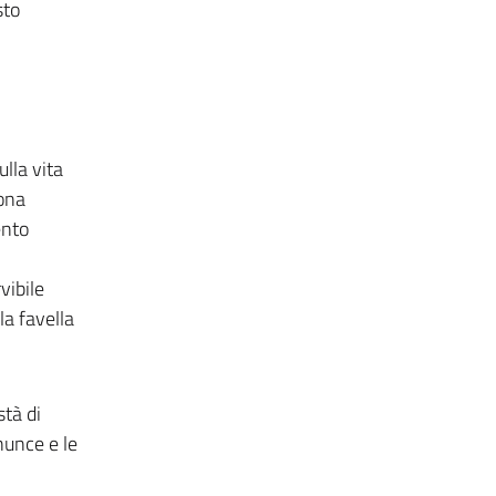
sto
lla vita
sona
ento
vibile
la favella
tà di
enunce e le