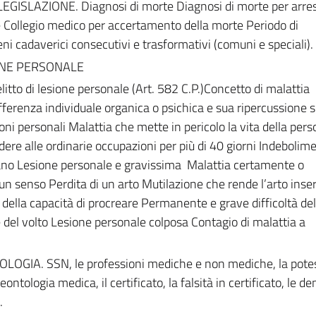
ISLAZIONE. Diagnosi di morte Diagnosi di morte per arre
e Collegio medico per accertamento della morte Periodo di
i cadaverici consecutivi e trasformativi (comuni e speciali).
IONE PERSONALE
elitto di lesione personale (Art. 582 C.P.)Concetto di malattia
renza individuale organica o psichica e sua ripercussione su
ioni personali Malattia che mette in pericolo la vita della per
dere alle ordinarie occupazioni per più di 40 giorni Indebolim
ano Lesione personale e gravissima Malattia certamente o
n senso Perdita di un arto Mutilazione che rende l’arto inser
 della capacità di procreare Permanente e grave difficoltà del
el volto Lesione personale colposa Contagio di malattia a
IA. SSN, le professioni mediche e non mediche, la potes
ontologia medica, il certificato, la falsità in certificato, le d
.