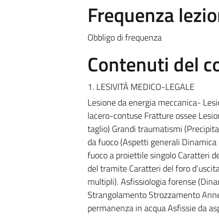
Frequenza lezio
Obbligo di frequenza
Contenuti del c
1. LESIVITÀ MEDICO-LEGALE
Lesione da energia meccanica- Lesio
lacero-contuse Fratture ossee Lesion
taglio) Grandi traumatismi (Precipit
da fuoco (Aspetti generali Dinamica d
fuoco a proiettile singolo Caratteri d
del tramite Caratteri del foro d’uscit
multipli). Asfissiologia forense (Di
Strangolamento Strozzamento Annega
permanenza in acqua Asfissie da as