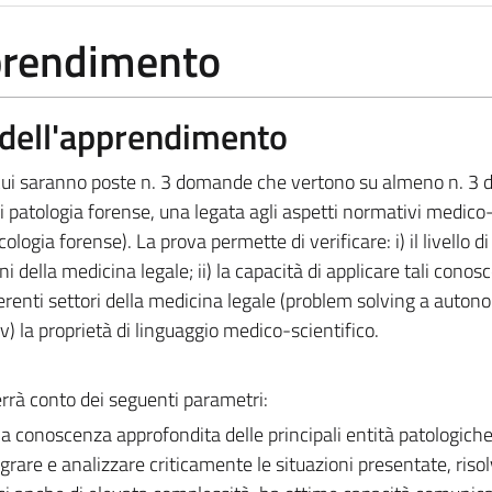
pprendimento
a dell'apprendimento
 cui saranno poste n. 3 domande che vertono su almeno n. 3 d
patologia forense, una legata agli aspetti normativi medico-
logia forense). La prova permette di verificare: i) il livello di
i della medicina legale; ii) la capacità di applicare tali conos
inerenti settori della medicina legale (problem solving a auton
; iv) la proprietà di linguaggio medico-scientifico.
terrà conto dei seguenti parametri:
a conoscenza approfondita delle principali entità patologiche
are e analizzare criticamente le situazioni presentate, riso