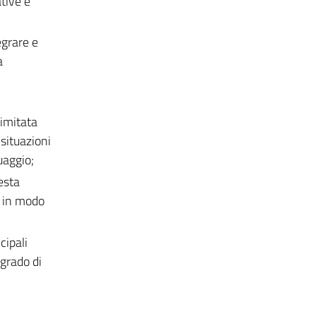
tive e
egrare e
a
limitata
situazioni
uaggio;
esta
i in modo
cipali
 grado di