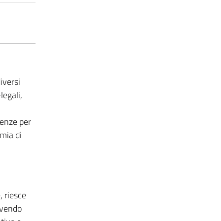
iversi
legali,
cenze per
omia di
, riesce
lvendo