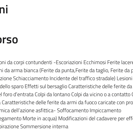
ni
orso
ni da corpi contundenti -Escoriazioni Ecchimosi Ferite lacer
i da arma bianca (Ferite da punta,Ferite da taglio, Ferite da 
azione Schiacciamento Incidente del traffico stradale) Lesion
ello sparo Effetti sul bersaglio Caratteristiche delle ferite d
el foro d’entrata Colpi da lontano Colpi da vicino o a contatto 
a Caratteristiche delle ferite da armi da fuoco caricate con proi
namica dell’azione asfittica- Soffocamento Impiccamento
mento Morte in acqua) Modificazioni del cadavere per effe
pirazione Sommersione interna