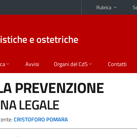
Rubrica
Se
istiche e ostetriche
ica
Avvisi
Organi del CdS
Contatti
LA PREVENZIONE
INA LEGALE
cente:
CRISTOFORO POMARA