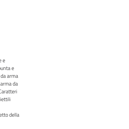
e e
punta e
i da arma
a arma da
Caratteri
ettili
tto della