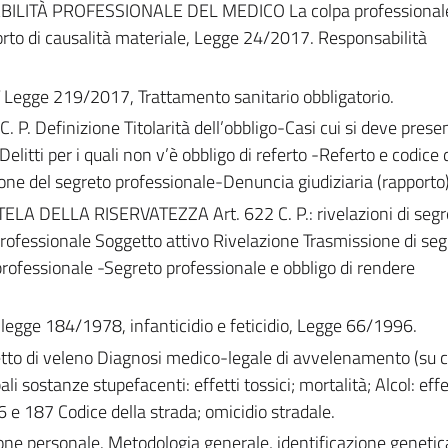
LITÀ PROFESSIONALE DEL MEDICO La colpa professional
orto di causalità materiale, Legge 24/2017. Responsabilità
gge 219/2017, Trattamento sanitario obbligatorio.
. Definizione Titolarità dell’obbligo-Casi cui si deve prese
o-Delitti per i quali non v’è obbligo di referto -Referto e codice 
one del segreto professionale-Denuncia giudiziaria (rapporto)
 DELLA RISERVATEZZA Art. 622 C. P.: rivelazioni di segr
rofessionale Soggetto attivo Rivelazione Trasmissione di seg
professionale -Segreto professionale e obbligo di rendere
gge 184/1978, infanticidio e feticidio, Legge 66/1996.
 di veleno Diagnosi medico-legale di avvelenamento (su 
 sostanze stupefacenti: effetti tossici; mortalità; Alcol: effet
6 e 187 Codice della strada; omicidio stradale.
 personale. Metodologia generale, identificazione genetica