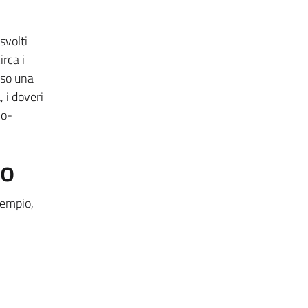
svolti
irca i
rso una
, i doveri
io-
to
sempio,