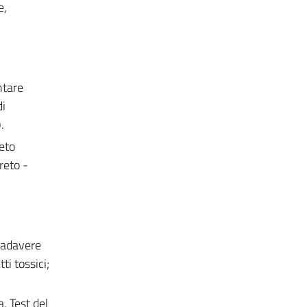
e,
ntare
di
.
eto
reto -
cadavere
ti tossici;
. Test del