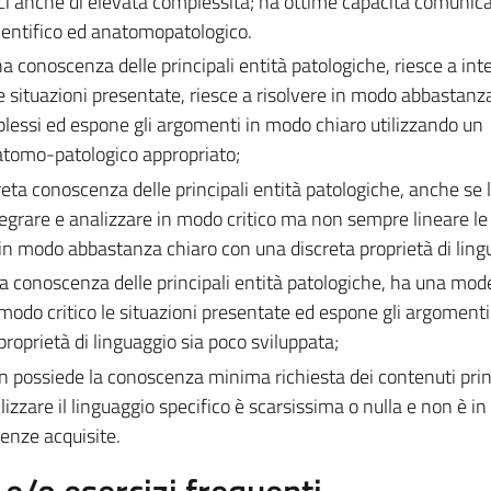
 anche di elevata complessità; ha ottime capacità comunica
ientifico ed anatomopatologico.
 conoscenza delle principali entità patologiche, riesce a int
le situazioni presentate, riesce a risolvere in modo abbastanz
essi ed espone gli argomenti in modo chiaro utilizzando un
atomo-patologico appropriato;
eta conoscenza delle principali entità patologiche, anche se 
ntegrare e analizzare in modo critico ma non sempre lineare le 
in modo abbastanza chiaro con una discreta proprietà di ling
a conoscenza delle principali entità patologiche, ha una mod
n modo critico le situazioni presentate ed espone gli argoment
roprietà di linguaggio sia poco sviluppata;
 possiede la conoscenza minima richiesta dei contenuti prin
izzare il linguaggio specifico è scarsissima o nulla e non è in
nze acquisite.
/o esercizi frequenti