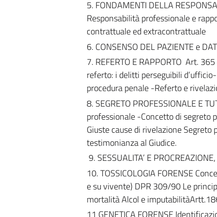
5. FONDAMENTI DELLA RESPONSABI
Responsabilità professionale e rapp
contrattuale ed extracontrattuale
6. CONSENSO DEL PAZIENTE e DAT Le
7. REFERTO E RAPPORTO Art. 365 C. P
referto: i delitti perseguibili d’uffici
procedura penale -Referto e rivelazi
8. SEGRETO PROFESSIONALE E TUTELA
professionale -Concetto di segreto p
Giuste cause di rivelazione Segreto 
testimonianza al Giudice.
9. SESSUALITA’ E PROCREAZIONE, le
10. TOSSICOLOGIA FORENSE Concetto
e su vivente) DPR 309/90 Le principali
mortalità Alcol e imputabilitàArtt.18
11 GENETICA FORENSE Identificazione