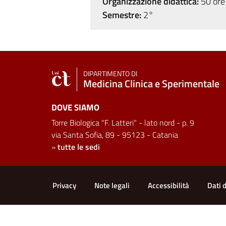
Organizzazione didattica:
50 ore 
Semestre:
2°
DIPARTIMENTO DI
Medicina Clinica e Sperimentale
DOVE SIAMO
Torre Biologica "F. Latteri" - lato nord - p. 9
via Santa Sofia, 89 - 95123 - Catania
»
tutte le sedi
Link e informazioni utili
Privacy
Note legali
Accessibilità
Dati 