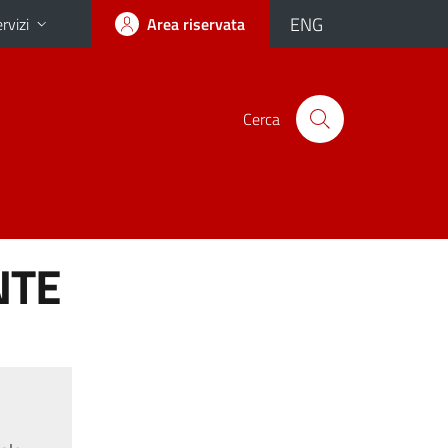
ENG
rvizi
Area riservata
Cerca
NTE