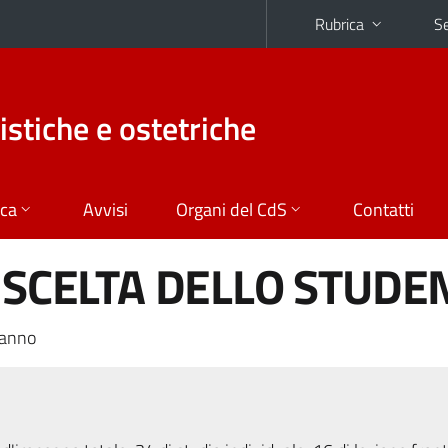
Rubrica
Se
istiche e ostetriche
ica
Avvisi
Organi del CdS
Contatti
A SCELTA DELLO STUDE
 anno