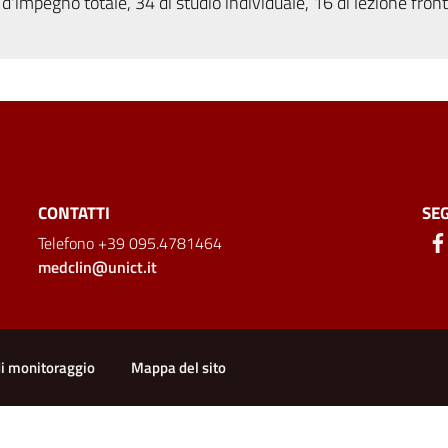
d'impegno totale, 34 di studio individuale, 16 di lezione fron
CONTATTI
SEG
Telefono +39 095.4781464
medclin@unict.it
di monitoraggio
Mappa del sito