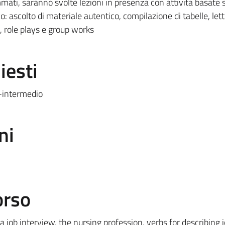
mati, saranno svolte lezioni in presenza con attività basate 
o: ascolto di materiale autentico, compilazione di tabelle, lett
co, role plays e group works
iesti
e-intermedio
ni
orso
 job interview, the nursing profession, verbs for describing j