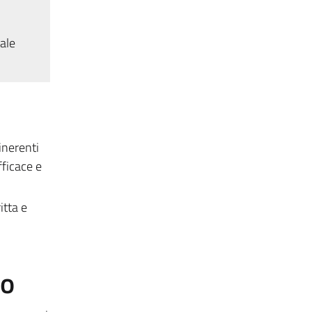
tale
inerenti
fficace e
itta e
to