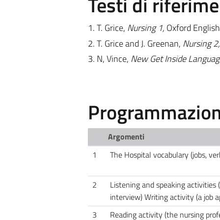
Testi di riferim
1. T. Grice,
Nursing 1,
Oxford Englis
2. T. Grice and J. Greenan,
Nursing 2
3. N, Vince,
New Get Inside Languag
Programmazione
Argomenti
1
The Hospital vocabulary (jobs, ve
2
Listening and speaking activities 
interview) Writing activity (a job a
3
Reading activity (the nursing prof