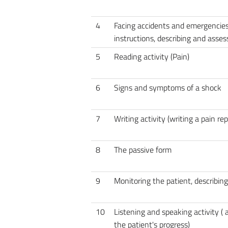
4
Facing accidents and emergencies (
instructions, describing and asses
5
Reading activity (Pain)
6
Signs and symptoms of a shock
7
Writing activity (writing a pain rep
8
The passive form
9
Monitoring the patient, describin
10
Listening and speaking activity ( 
the patient's progress)