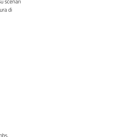
su scenari
ura di
obs,