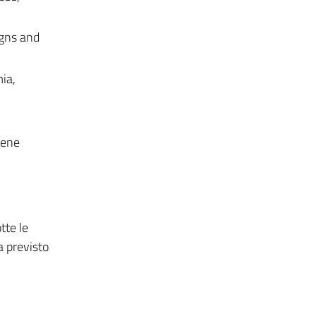
igns and
ia,
iene
tte le
a previsto