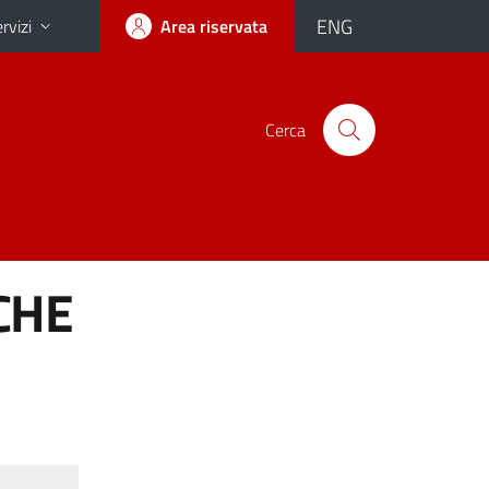
ENG
rvizi
Area riservata
Cerca
CHE