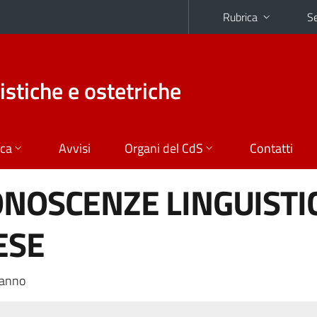
Rubrica
Se
istiche e ostetriche
ica
Avvisi
Organi del CdS
Contatti
ONOSCENZE LINGUISTI
ESE
 anno