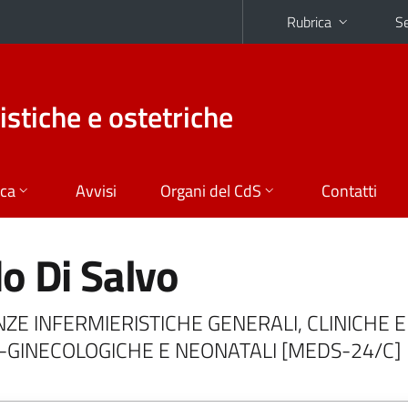
Rubrica
Se
istiche e ostetriche
ica
Avvisi
Organi del CdS
Contatti
o Di Salvo
IENZE INFERMIERISTICHE GENERALI, CLINICHE E
-GINECOLOGICHE E NEONATALI [MEDS-24/C]