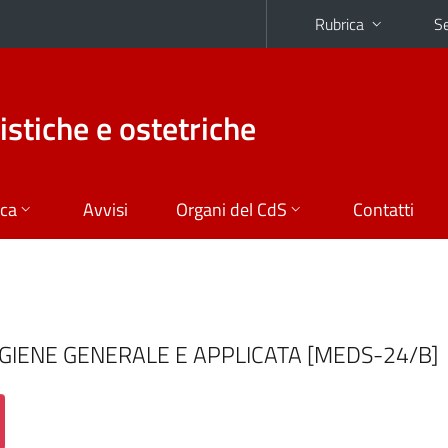
Rubrica
Se
istiche e ostetriche
ica
Avvisi
Organi del CdS
Contatti
i IGIENE GENERALE E APPLICATA [MEDS-24/B]