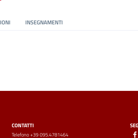
IONI
INSEGNAMENTI
CONTATTI
SEG
Telefono +39 095.4781464