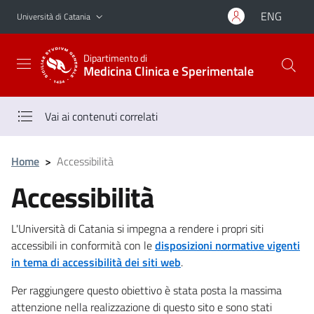
Vai al contenuto principale
Vai al menu di navigazione
ENG
Università di Catania
Dipartimento di
Medicina Clinica e Sperimentale
Vai ai contenuti correlati
Home
>
Accessibilità
Accessibilità
L'Università di Catania si impegna a rendere i propri siti
accessibili in conformità con le
disposizioni normative vigenti
in tema di accessibilità dei siti web
.
Per raggiungere questo obiettivo è stata posta la massima
attenzione nella realizzazione di questo sito e sono stati