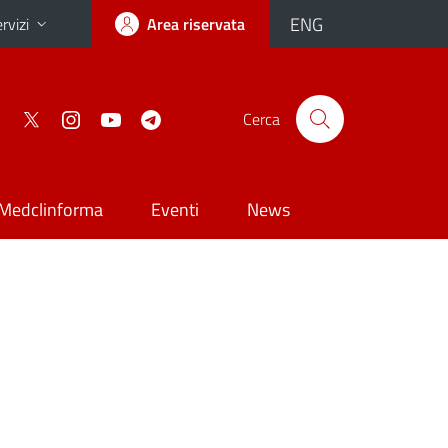
ENG
rvizi
Area riservata
Cerca
Medclinforma
Eventi
News