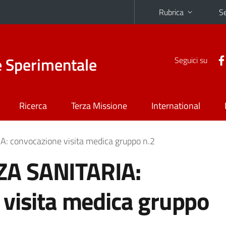
Rubrica
Se
e Sperimentale
Seguici su
Ricerca
Terza Missione
International
 convocazione visita medica gruppo n.2
A SANITARIA:
 visita medica gruppo