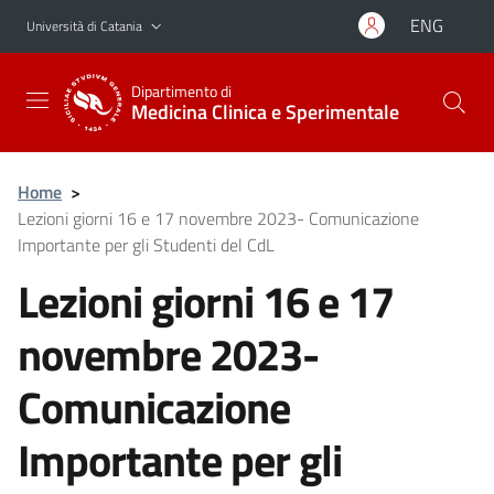
Vai al contenuto principale
Vai al menu di navigazione
ENG
Università di Catania
Dipartimento di
Medicina Clinica e Sperimentale
Home
>
Lezioni giorni 16 e 17 novembre 2023- Comunicazione
Importante per gli Studenti del CdL
Lezioni giorni 16 e 17
novembre 2023-
Comunicazione
Importante per gli