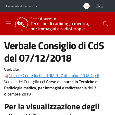
Vai al contenuto principale
Vai al menu di navigazione
ENG
Università di Catania
Corso di laurea in
Tecniche di radiologia medica,
per immagini e radioterapia
Verbale Consiglio di CdS
del 07/12/2018
Verbale:
Verbale Consiglio CdL TRMIR_7 dicembre 2018 2.pdf
Verbale del Consiglio del
Corso di Laurea in Tecniche di
Radiologia medica, per immagini e radioterapia
del
7
dicembre 2018
Per la visualizzazione degli