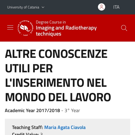
Go to main content
Go to navigation menu
ITA
University of Catania
Degree Course in
Imaging and Radiotherapy
techniques
ALTRE CONOSCENZE
UTILI PER
L'INSERIMENTO NEL
MONDO DEL LAVORO
Academic Year 2017/2018
- 3° Year
Teaching Staff:
Maria Agata Ciavola
Credit Value:
3