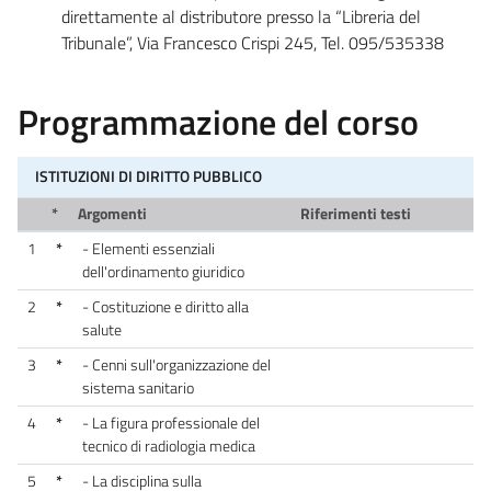
direttamente al distributore presso la “Libreria del
Tribunale”, Via Francesco Crispi 245, Tel. 095/535338
Programmazione del corso
ISTITUZIONI DI DIRITTO PUBBLICO
*
Argomenti
Riferimenti testi
1
*
- Elementi essenziali
dell'ordinamento giuridico
2
*
- Costituzione e diritto alla
salute
3
*
- Cenni sull'organizzazione del
sistema sanitario
4
*
- La figura professionale del
tecnico di radiologia medica
5
*
- La disciplina sulla