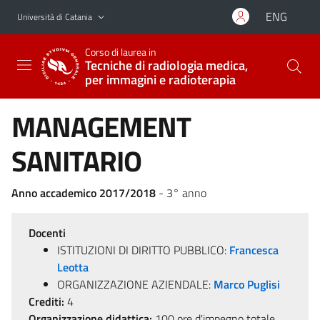
Vai al contenuto principale
Vai al menu di navigazione
ENG
Università di Catania
Corso di laurea in
Tecniche di radiologia medica,
per immagini e radioterapia
MANAGEMENT
SANITARIO
Anno accademico 2017/2018
- 3° anno
Docenti
ISTITUZIONI DI DIRITTO PUBBLICO:
Francesca
Leotta
ORGANIZZAZIONE AZIENDALE:
Marco Puglisi
Crediti:
4
Organizzazione didattica:
100 ore d'impegno totale,