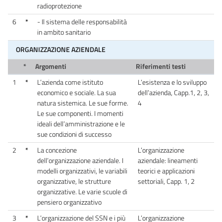
radioprotezione
6
*
- Il sistema delle responsabilità
in ambito sanitario
ORGANIZZAZIONE AZIENDALE
*
Argomenti
Riferimenti testi
1
*
L’azienda come istituto
L’esistenza e lo sviluppo
economico e sociale. La sua
dell’azienda, Capp.1, 2, 3,
natura sistemica. Le sue forme.
4
Le sue componenti. I momenti
ideali dell’amministrazione e le
sue condizioni di successo
2
*
La concezione
L’organizzazione
dell’organizzazione aziendale. I
aziendale: lineamenti
modelli organizzativi, le variabili
teorici e applicazioni
organizzative, le strutture
settoriali, Capp. 1, 2
organizzative. Le varie scuole di
pensiero organizzativo
3
*
L’organizzazione del SSN e i più
L’organizzazione