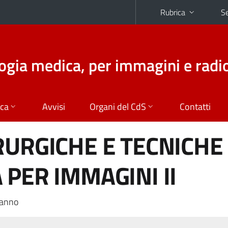
Rubrica
Se
logia medica, per immagini e radi
ica
Avvisi
Organi del CdS
Contatti
RURGICHE E TECNICHE 
 PER IMMAGINI II
 anno