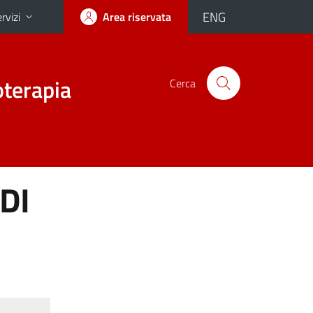
ENG
rvizi
Area riservata
oterapia
Cerca
DI