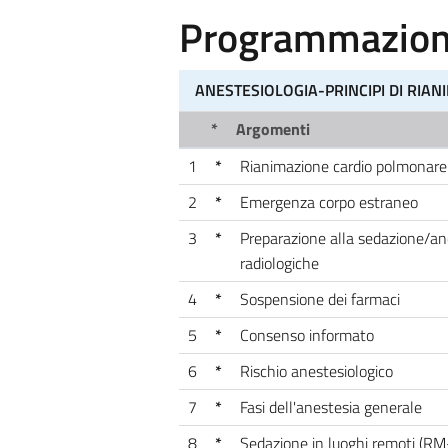
Programmazione
ANESTESIOLOGIA-PRINCIPI DI RIA
*
Argomenti
1
*
Rianimazione cardio polmonare e
2
*
Emergenza corpo estraneo
3
*
Preparazione alla sedazione/an
radiologiche
4
*
Sospensione dei farmaci
5
*
Consenso informato
6
*
Rischio anestesiologico
7
*
Fasi dell'anestesia generale
8
*
Sedazione in luoghi remoti (RM