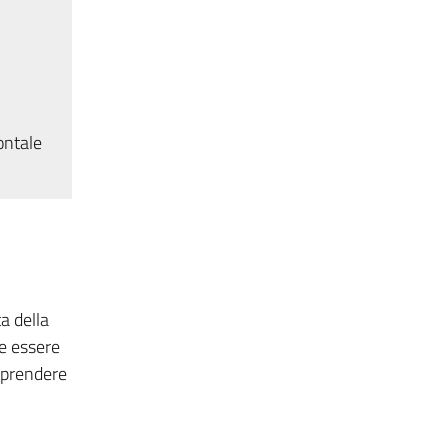
ontale
ta della
ve essere
apprendere