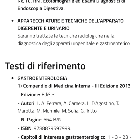
Rx, TC, RM, Ecotomografie ed Esami Diagnostici di
Endoscopia Digestiva.
APPARECCHIATURE E TECNICHE DELL'APPARATO
DIGERENTE E URINARIO
Saranno trattate le tecniche radiologiche nella
diagnostica degli apparati urogenitale e gastroenterico
Testi di riferimento
GASTROENTEROLOGIA
1) Compendio di Medicina Interna - III Edizione 2013
-
Edizione:
EdiSes
-
Autori
: L. A. Ferrara, A. Camera, L. D'Agostino, T.
Marotta, M. Mormile, M. Sofia, G. Tritto
-
N. Pagine
: 664 B/N
-
ISBN
: 9788879597999.
-
Capitoli di interesse gastroenterologico
: 1 - 3 - 23 -