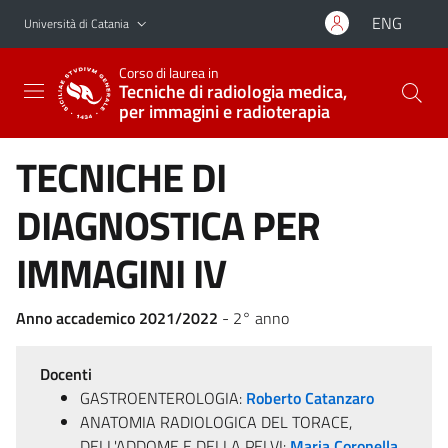
Vai al contenuto principale
Vai al menu di navigazione
ENG
Università di Catania
Corso di laurea in
Tecniche di radiologia medica,
per immagini e radioterapia
TECNICHE DI
DIAGNOSTICA PER
IMMAGINI IV
Anno accademico 2021/2022
- 2° anno
Docenti
GASTROENTEROLOGIA:
Roberto Catanzaro
ANATOMIA RADIOLOGICA DEL TORACE,
DELL'ADDOME E DELLA PELVI:
Maria Coronella