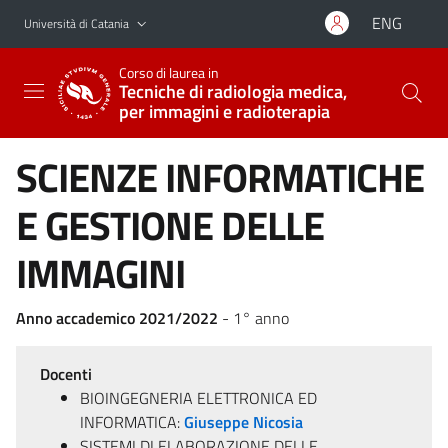
Vai al contenuto principale
Vai al menu di navigazione
ENG
Università di Catania
Corso di laurea in
Tecniche di radiologia medica,
per immagini e radioterapia
SCIENZE INFORMATICHE
E GESTIONE DELLE
IMMAGINI
Anno accademico 2021/2022
- 1° anno
Docenti
BIOINGEGNERIA ELETTRONICA ED
INFORMATICA:
Giuseppe Nicosia
SISTEMI DI ELABORAZIONE DELLE