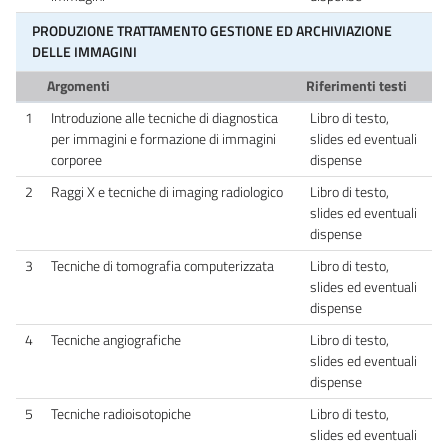
PRODUZIONE TRATTAMENTO GESTIONE ED ARCHIVIAZIONE
DELLE IMMAGINI
Argomenti
Riferimenti testi
1
Introduzione alle tecniche di diagnostica
Libro di testo,
per immagini e formazione di immagini
slides ed eventuali
corporee
dispense
2
Raggi X e tecniche di imaging radiologico
Libro di testo,
slides ed eventuali
dispense
3
Tecniche di tomografia computerizzata
Libro di testo,
slides ed eventuali
dispense
4
Tecniche angiografiche
Libro di testo,
slides ed eventuali
dispense
5
Tecniche radioisotopiche
Libro di testo,
slides ed eventuali