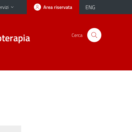
ENG
rvizi
Area riservata
oterapia
Cerca