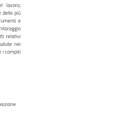
l lavoro,
 delle più
trumenti e
nitoraggio
i relativi
salute nei
e i compiti
osizione