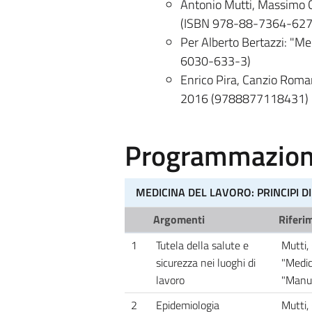
Antonio Mutti, Massimo Co
(ISBN 978-88-7364-627
Per Alberto Bertazzi: "Me
6030-633-3)
Enrico Pira, Canzio Roman
2016 (9788877118431)
Programmazione
MEDICINA DEL LAVORO: PRINCIPI D
Argomenti
Riferim
1
Tutela della salute e
Mutti, 
sicurezza nei luoghi di
"Medic
lavoro
"Manua
2
Epidemiologia
Mutti, 