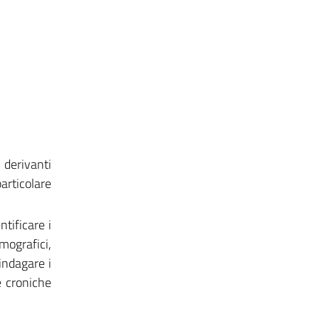
 derivanti
articolare
tificare i
mografici,
 indagare i
ie croniche