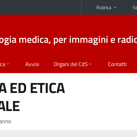
Rubrica
Se
logia medica, per immagini e radi
ica
Avvisi
Organi del CdS
Contatti
 ED ETICA
ALE
 anno