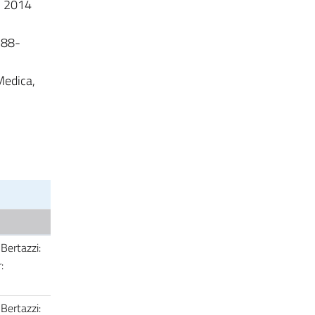
i, 2014
-88-
Medica,
 Bertazzi:
:
 Bertazzi: