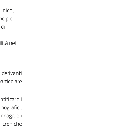
inico ,
ncipio
 di
lità nei
 derivanti
articolare
tificare i
mografici,
 indagare i
ie croniche