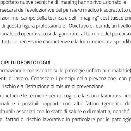
pportato nuove tecniche di imaging hanno rivoluzionato la
rsecarsi dell'evoluzionwe del pensiero medico k,soprattutto cl
izioni nel campo della tecnica e dell'"imaging" costituisce pri
di questa figura professionale . Obiettivo è , quindi, un livello
onale ed operativa così da garantire, al termine del percorso
 tutte le necessarie competenze e la loro immediata spendibi
CIPI DI DEONTOLOGIA
formazioni e conoscenze sulle patologie (infortuni e malattie)
enti di lavoro. Conoscere i principi della prevenzione, con p
 rischio e all’istituzione di misure di prevenzione.
metodi e le tecniche per raccogliere la storia lavorativa, iden
nali e i possibili rapporti con altri fattori (genetici, de
lturali) associati con lo stato di salute o di malattia; nonché
dei fattori di rischio lavorativo in particolare per le patolog