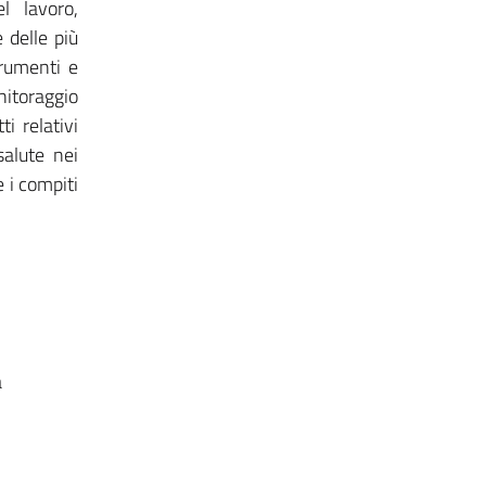
l lavoro,
 delle più
trumenti e
nitoraggio
i relativi
salute nei
e i compiti
a