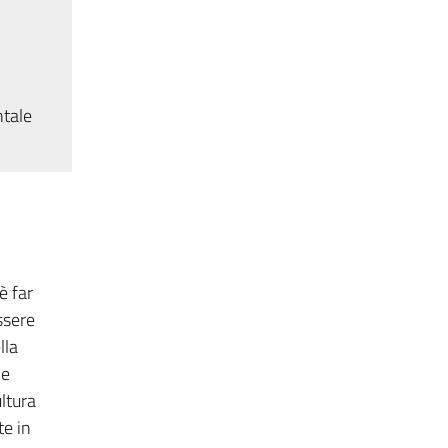
ntale
è far
ssere
lla
 e
ultura
te in