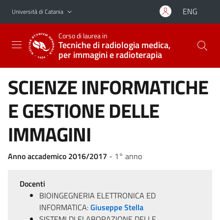
Vai al contenuto principale
Vai al menu di navigazione
ENG
Università di Catania
Corso di laurea in
Tecniche di radiologia medica,
per immagini e radioterapia
SCIENZE INFORMATICHE
E GESTIONE DELLE
IMMAGINI
Anno accademico 2016/2017
- 1° anno
Docenti
BIOINGEGNERIA ELETTRONICA ED
INFORMATICA:
Giuseppe Stella
SISTEMI DI ELABORAZIONE DELLE