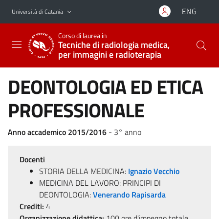
Vai al contenuto principale
Vai al menu di navigazione
ENG
Università di Catania
Corso di laurea in
Tecniche di radiologia medica,
per immagini e radioterapia
DEONTOLOGIA ED ETICA
PROFESSIONALE
Anno accademico 2015/2016
- 3° anno
Docenti
STORIA DELLA MEDICINA:
Ignazio Vecchio
MEDICINA DEL LAVORO: PRINCIPI DI
DEONTOLOGIA:
Venerando Rapisarda
Crediti:
4
Organizzazione didattica:
100 ore d'impegno totale,