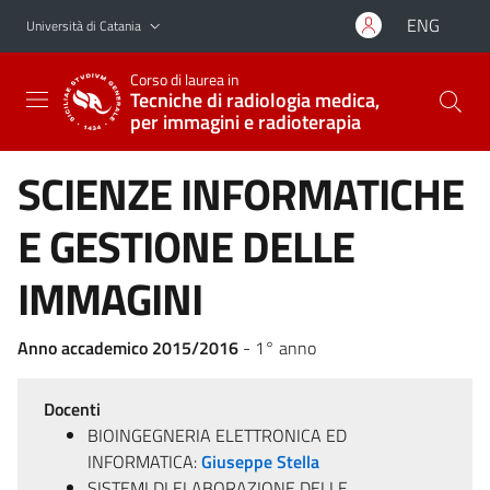
Vai al contenuto principale
Vai al menu di navigazione
ENG
Università di Catania
Corso di laurea in
Tecniche di radiologia medica,
per immagini e radioterapia
SCIENZE INFORMATICHE
E GESTIONE DELLE
IMMAGINI
Anno accademico 2015/2016
- 1° anno
Docenti
BIOINGEGNERIA ELETTRONICA ED
INFORMATICA:
Giuseppe Stella
SISTEMI DI ELABORAZIONE DELLE