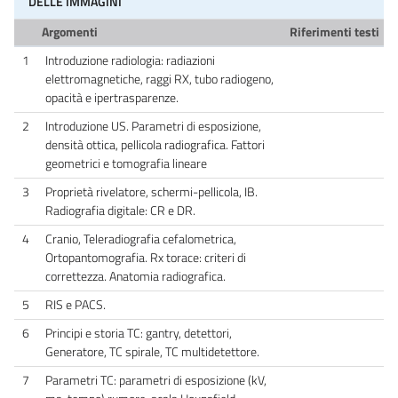
DELLE IMMAGINI
Argomenti
Riferimenti testi
1
Introduzione radiologia: radiazioni
elettromagnetiche, raggi RX, tubo radiogeno,
opacità e ipertrasparenze.
2
Introduzione US. Parametri di esposizione,
densità ottica, pellicola radiografica. Fattori
geometrici e tomografia lineare
3
Proprietà rivelatore, schermi-pellicola, IB.
Radiografia digitale: CR e DR.
4
Cranio, Teleradiografia cefalometrica,
Ortopantomografia. Rx torace: criteri di
correttezza. Anatomia radiografica.
5
RIS e PACS.
6
Principi e storia TC: gantry, detettori,
Generatore, TC spirale, TC multidetettore.
7
Parametri TC: parametri di esposizione (kV,