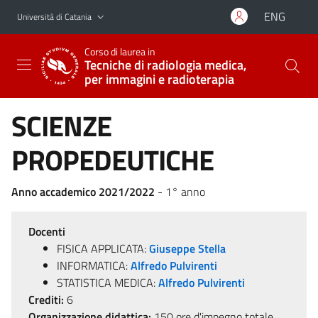
Vai al contenuto principale
Vai al menu di navigazione
ENG
Università di Catania
Corso di laurea in
Tecniche di radiologia medica,
per immagini e radioterapia
SCIENZE
PROPEDEUTICHE
Anno accademico 2021/2022
- 1° anno
Docenti
FISICA APPLICATA:
Giuseppe Stella
INFORMATICA:
Alfredo Pulvirenti
STATISTICA MEDICA:
Alfredo Pulvirenti
Crediti:
6
Organizzazione didattica:
150 ore d'impegno totale,