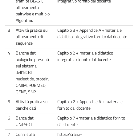
tramite BLAST,
integrativo fornito dal docente
allineamento
pairwise e multiplo.
Algoritmi.
3
Attività pratica su
Capitolo 3 + Appendice A +materiale
allineamento di
didattico integrativo fornito dal docente
sequenze
4
Banche dati
Capitolo 2 + materiale didattico
biologiche presenti
integrativo fornito dal docente
sul sistema
dell'NCBI:
nucleotide, protein,
OMIM, PUBMED,
GENE, SNP
5
Attività pratica su
Capitolo 2 + Appendice A + materiale
banche dati
fornito dal docente
6
Banca dati
Capitolo 7 +materiale didattico fornito
UNiPROT
dal docente
7
Cenni sulla
https://cran.r-