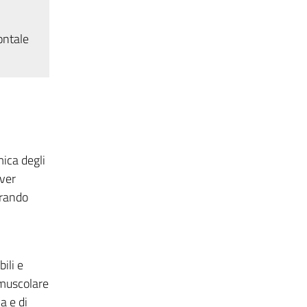
ontale
mica degli
aver
trando
ili e
 muscolare
a e di