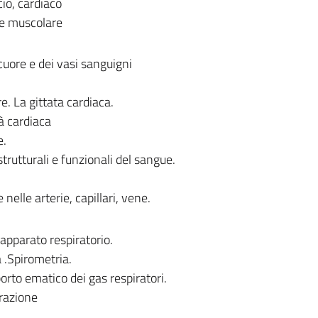
cio, cardiaco
ne muscolare
uore e dei vasi sanguigni
.
e. La gittata cardiaca.
tà cardiaca
e.
strutturali e funzionali del sangue.
nelle arterie, capillari, vene.
apparato respiratorio.
 .Spirometria.
orto ematico dei gas respiratori.
irazione