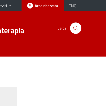
ENG
rvizi
Area riservata
oterapia
Cerca