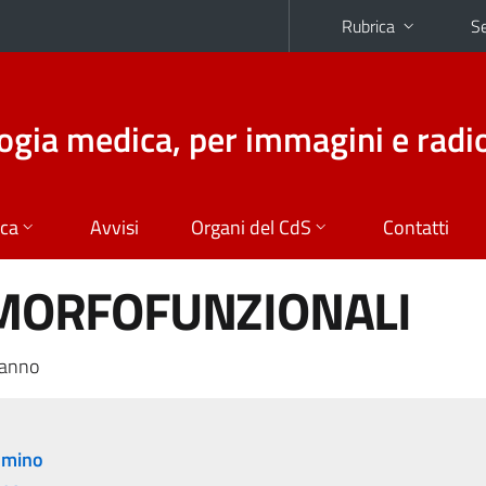
Rubrica
Se
logia medica, per immagini e radi
ica
Avvisi
Organi del CdS
Contatti
E MORFOFUNZIONALI
 anno
lmino