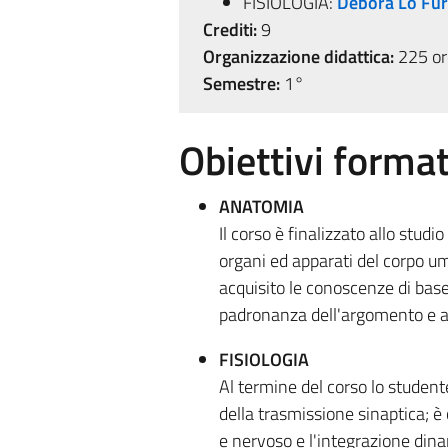
FISIOLOGIA:
Debora Lo Fu
Crediti:
9
Organizzazione didattica:
225 ore
Semestre:
1°
Obiettivi format
ANATOMIA
Il corso è finalizzato allo stud
organi ed apparati del corpo um
acquisito le conoscenze di bas
padronanza dell'argomento e acq
FISIOLOGIA
Al termine del corso lo studente
della trasmissione sinaptica; è
e nervoso e l'integrazione dinam