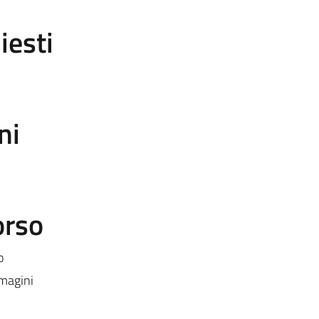
iesti
ni
orso
o
mmagini