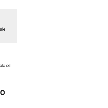
tale
olo del
to