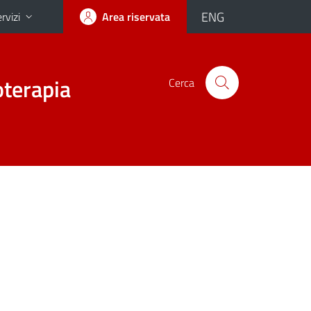
ENG
rvizi
Area riservata
oterapia
Cerca