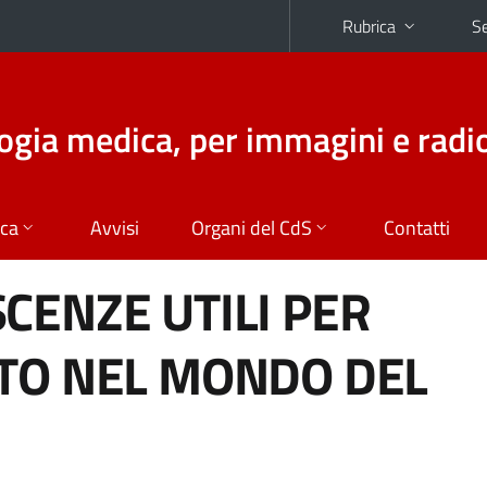
Rubrica
Se
logia medica, per immagini e radi
ica
Avvisi
Organi del CdS
Contatti
CENZE UTILI PER
NTO NEL MONDO DEL