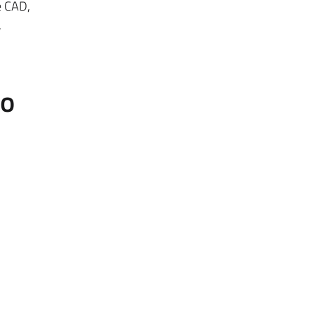
e CAD,
,
to