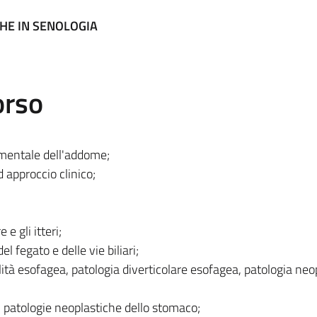
HE IN SENOLOGIA
orso
umentale dell'addome;
d approccio clinico;
 e gli itteri;
l fegato e delle vie biliari;
ità esofagea, patologia diverticolare esofagea, patologia neo
 patologie neoplastiche dello stomaco;