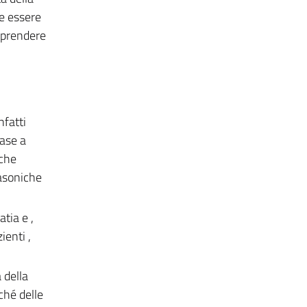
ve essere
apprendere
nfatti
base a
 che
rasoniche
tia e ,
ienti ,
 della
ché delle