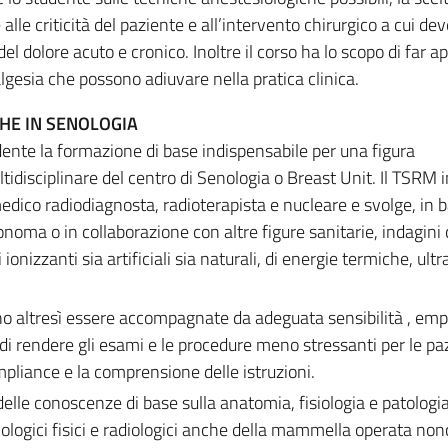
alle criticità del paziente e all’intervento chirurgico a cui de
 del dolore acuto e cronico. Inoltre il corso ha lo scopo di far 
algesia che possono adiuvare nella pratica clinica.
HE IN SENOLOGIA
dente la formazione di base indispensabile per una figura
disciplinare del centro di Senologia o Breast Unit. Il TSRM i
edico radiodiagnosta, radioterapista e nucleare e svolge, in 
onoma o in collaborazione con altre figure sanitarie, indagini
 ionizzanti sia artificiali sia naturali, di energie termiche, ult
altresì essere accompagnate da adeguata sensibilità , empa
di rendere gli esami e le procedure meno stressanti per le paz
pliance e la comprensione delle istruzioni.
delle conoscenze di base sulla anatomia, fisiologia e patologia
ologici fisici e radiologici anche della mammella operata non