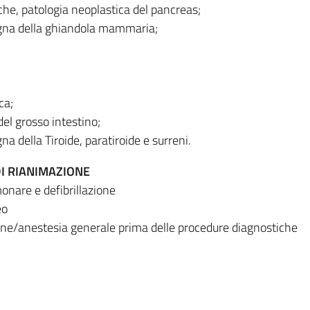
che, patologia neoplastica del pancreas;
gna della ghiandola mammaria;
ca;
el grosso intestino;
a della Tiroide, paratiroide e surreni.
DI RIANIMAZIONE
onare e defibrillazione
eo
one/anestesia generale prima delle procedure diagnostiche