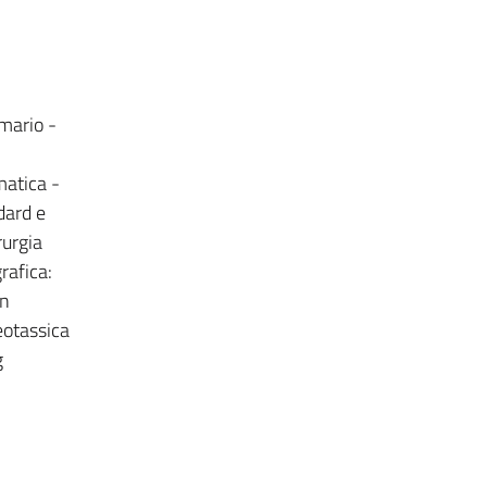
mario -
atica -
dard e
urgia
rafica:
in
eotassica
g