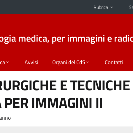
Rubrica
Se
logia medica, per immagini e radi
ica
Avvisi
Organi del CdS
Contatti
RURGICHE E TECNICHE 
 PER IMMAGINI II
 anno