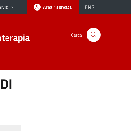
ENG
rvizi
Area riservata
oterapia
Cerca
DI