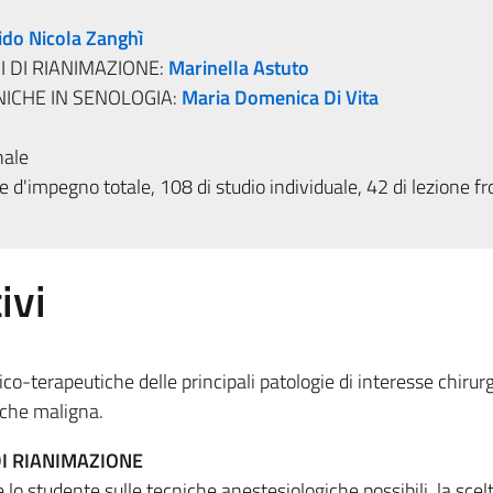
ido Nicola Zanghì
I DI RIANIMAZIONE:
Marinella Astuto
ICHE IN SENOLOGIA:
Maria Domenica Di Vita
nale
 d'impegno totale, 108 di studio individuale, 42 di lezione fr
ivi
o-terapeutiche delle principali patologie di interesse chirur
 che maligna.
DI RIANIMAZIONE
e lo studente sulle tecniche anestesiologiche possibili, la scel