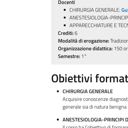
Docenti
CHIRURGIA GENERALE:
Gu
ANESTESIOLOGIA-PRINCIP
APPARECCHIATURE E TECN
Crediti:
6
Modalità di erogazione:
Tradizio
Organizzazione didattica:
150 ore
Semestre:
1°
Obiettivi format
CHIRURGIA GENERALE
Acquisire conoscenze diagnostic
generale sia di natura benigna
ANESTESIOLOGIA-PRINCIPI 
Il corso ha l’obiettivo di formar