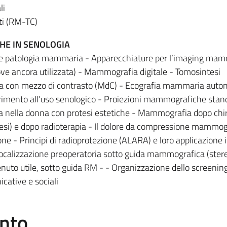
li
ti (RM-TC)
HE IN SENOLOGIA
ia e patologia mammaria - Apparecchiature per l’imaging mam
e ancora utilizzata) - Mammografia digitale - Tomosintesi
con mezzo di contrasto (MdC) - Ecografia mammaria autom
rimento all’uso senologico - Proiezioni mammografiche stan
nella donna con protesi estetiche - Mammografia dopo chir
tesi) e dopo radioterapia - Il dolore da compressione mammog
ne - Principi di radioprotezione (ALARA) e loro applicazione 
 localizzazione preoperatoria sotto guida mammografica (ster
tenuto utile, sotto guida RM - - Organizzazione dello screenin
ative e sociali
ento