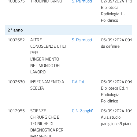
1008575
TIROCINIO I ANNO
S. Palmucci
02/09/2024 11:00
Biblioteca
Radiologia 1 -
Policlinico
2° anno
1002682
ALTRE
S. Palmucci
06/09/2024 09:00
CONOSCENZE UTILI
da definire
PER
L'INSERIMENTO
NEL MONDO DEL
LAVORO
1002630
INSEGNAMENTO A
P.V. Foti
06/09/2024 09:00
SCELTA
Biblioteca Ed. 1
Radiologia
Policlinico
1012955
SCIENZE
G.N. Zanghi'
06/09/2024 10:30
CHIRURGICHE E
Aula studio
TECNICHE DI
padiglione 8 piano 2
DIAGNOSTICA PER
IMMAGINI II