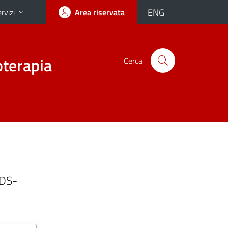
ENG
rvizi
Area riservata
oterapia
Cerca
EDS-