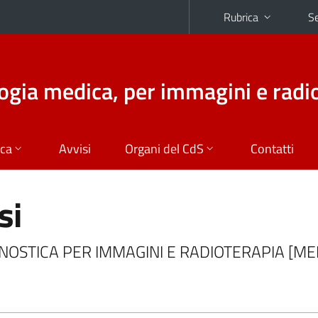
Rubrica
Se
logia medica, per immagini e radi
ica
Avvisi
Organi del CdS
Contatti
si
IAGNOSTICA PER IMMAGINI E RADIOTERAPIA [M