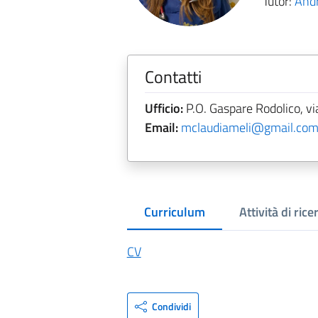
Tutor:
Andr
Contatti
Ufficio:
P.O. Gaspare Rodolico, vi
Email:
mclaudiameli@gmail.co
Curriculum
Attività di rice
CV
Condividi