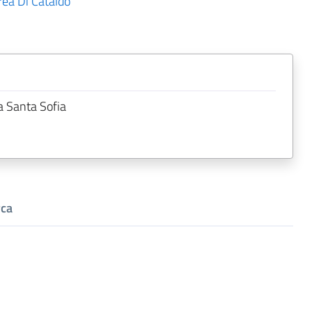
ea Di Cataldo
a Santa Sofia
m
rca