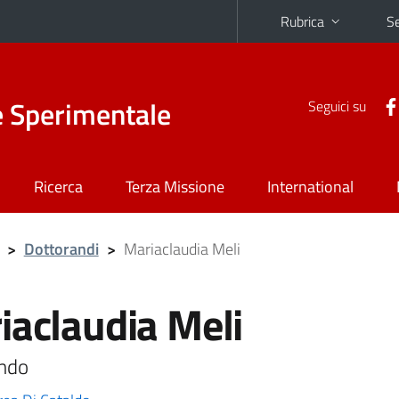
Rubrica
Se
e Sperimentale
Seguici su
Ricerca
Terza Missione
International
>
Dottorandi
>
Mariaclaudia Meli
iaclaudia Meli
ndo