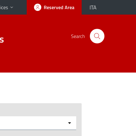
ITA
ices
Reserved Area
s
Search