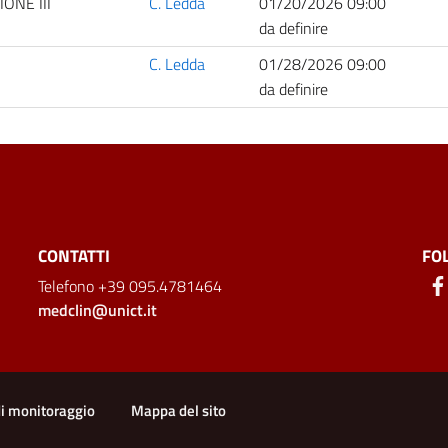
ONE III
C. Ledda
01/20/2026 09:00
da definire
C. Ledda
01/28/2026 09:00
da definire
CONTATTI
FO
Telefono +39 095.4781464
medclin@unict.it
ion
di monitoraggio
Mappa del sito