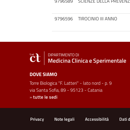
9796589
SCIENZE DELLA PREVENZI
9796596
TIROCINIO III ANNO
DIPARTIMENTO DI
Medicina Clinica e Sperimentale
DOVE SIAMO
Torre Biologica "F. Latteri" - lato nord - p. 9
via Santa Sofia, 89 - 95123 - Catania
»
tutte le sedi
Useful links and informat
Privacy
Note legali
Accessibilità
Dati 