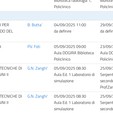
Biblioteca radiologia 1,
Bibliote
Policlinico
Policlin
I PER
B. Butta'
04/09/2025 11:00
29/09/
NDO DEL
da definire
da defin
A
P.V. Foti
05/09/2025 09:00
23/09/
Aula DOGIRA Biblioteca
Aula DO
Policlinico
Policlin
TECNICHE DI
G.N. Zanghi'
05/09/2025 08:30
25/09/
NI II
Aula Ed. 1 Laboratorio di
Serpen
simulazione
secondo
Prof.Za
TECNICHE DI
G.N. Zanghi'
05/09/2025 08:30
25/09/
NI II
Aula Ed. 1 Laboratorio di
Serpen
simulazione
secondo