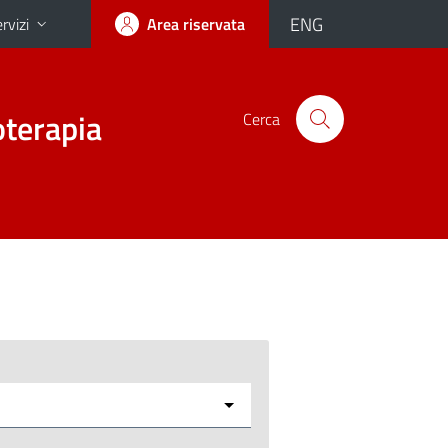
ENG
rvizi
Area riservata
oterapia
Cerca