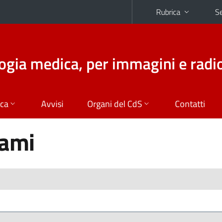
Rubrica
Se
logia medica, per immagini e radi
ica
Avvisi
Organi del CdS
Contatti
sami